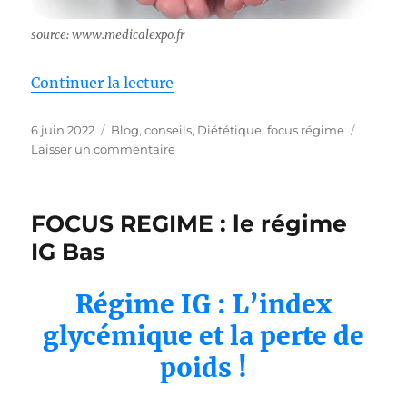
source: www.medicalexpo.fr
de « FOCUS REGIME : le ballon i
Continuer la lecture
Publié
Catégories
6 juin 2022
Blog
,
conseils
,
Diététique
,
focus régime
le
sur
Laisser un commentaire
FOCUS
REGIME
:
FOCUS REGIME : le régime
le
ballon
IG Bas
intragastrique
Régime IG : L’index
glycémique et la perte de
poids !