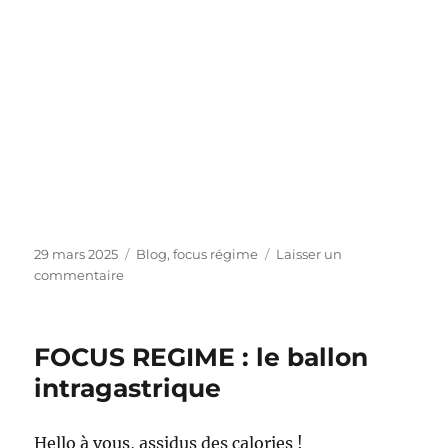
Publié
Catégories
29 mars 2025
Blog
,
focus régime
Laisser un
le
sur
commentaire
FOCUS
REGIME
:
FOCUS REGIME : le ballon
les
fameuses
intragastrique
injections
!
Hello à vous, assidus des calories !