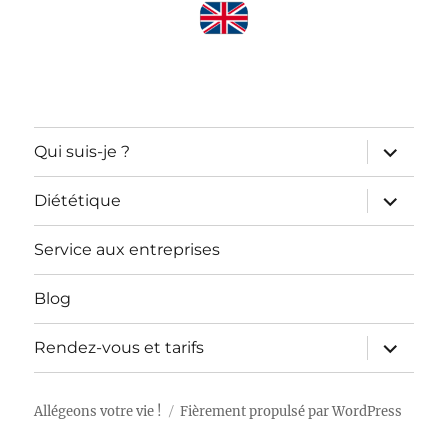
ouvrir
Qui suis-je ?
le
sous-
menu
ouvrir
Diététique
le
sous-
menu
Service aux entreprises
Blog
ouvrir
Rendez-vous et tarifs
le
sous-
menu
Allégeons votre vie !
Fièrement propulsé par WordPress