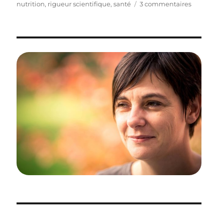
le
sur
nutrition
,
rigueur scientifique
,
santé
3 commentaires
FOCUS
sur
le
LAIT
!