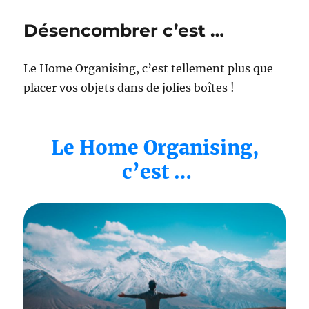
gestion
du
Désencombrer c’est …
temps :
ALLEGEONS
VOTRE
Le Home Organising, c’est tellement plus que
TEMPS !
placer vos objets dans de jolies boîtes !
Le Home Organising,
c’est …