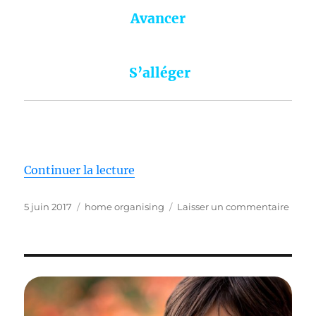
Avancer
S’alléger
de « Désencombrer c’est … »
Continuer la lecture
Publié
Catégories
sur
5 juin 2017
home organising
Laisser un commentaire
le
Dése
c’est
…