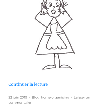
de « La gestion du temps : AL
Continuer la lecture
Publié
Catégories
22 juin 2019
Blog
,
home organising
Laisser un
le
sur
commentaire
La