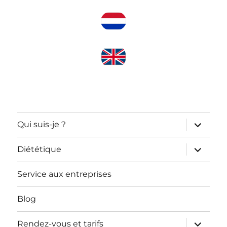
ouvrir
Qui suis-je ?
le
sous-
menu
ouvrir
Diététique
le
sous-
menu
Service aux entreprises
Blog
ouvrir
Rendez-vous et tarifs