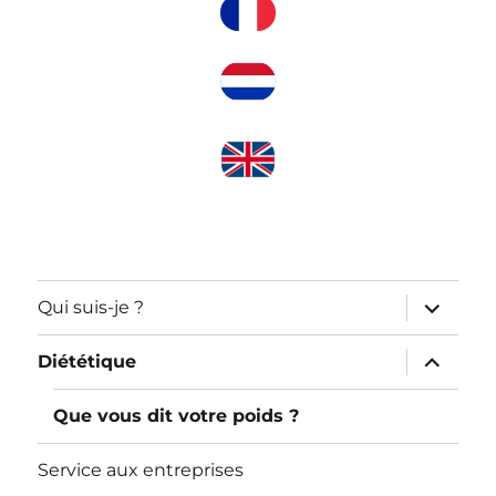
ouvrir
Qui suis-je ?
le
sous-
menu
ouvrir
Diététique
le
sous-
menu
Que vous dit votre poids ?
Service aux entreprises