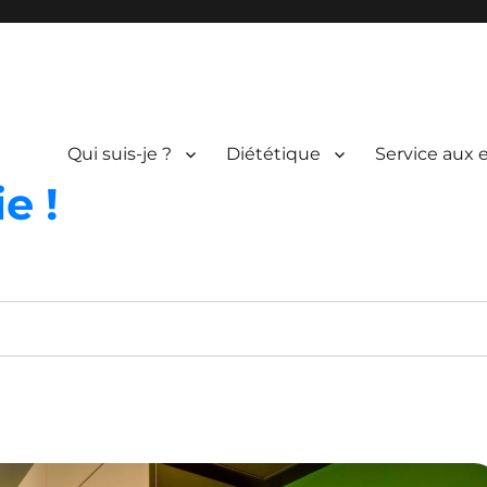
Qui suis-je ?
Diététique
Service aux 
e !