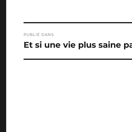
Navigation
PUBLIÉ DANS
de
Et si une vie plus saine 
l’article