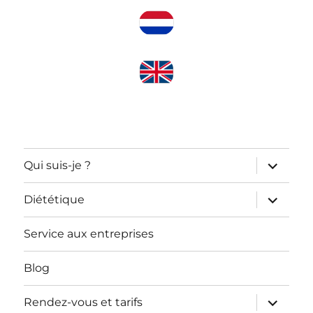
ouvrir
Qui suis-je ?
le
sous-
menu
ouvrir
Diététique
le
sous-
menu
Service aux entreprises
Blog
ouvrir
Rendez-vous et tarifs
le