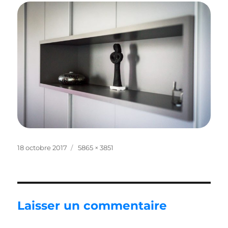
Publié
Taille
18 octobre 2017
5865 × 3851
le
réelle
Laisser un commentaire