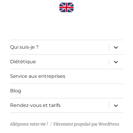
ouvrir
Qui suis-je ?
le
sous-
menu
ouvrir
Diététique
le
sous-
menu
Service aux entreprises
Blog
ouvrir
Rendez-vous et tarifs
le
sous-
menu
Allégeons votre vie !
Fièrement propulsé par WordPress