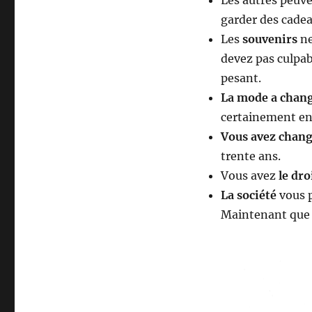
Les autres peuve
garder des cadea
Les
souvenirs
ne
devez pas culpab
pesant.
La mode a chan
certainement env
Vous avez chan
trente ans.
Vous avez
le dro
La société
vous p
Maintenant que v