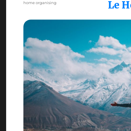
le
Le H
Catégories
home organising