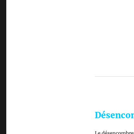
Désencom
Le désencombrem