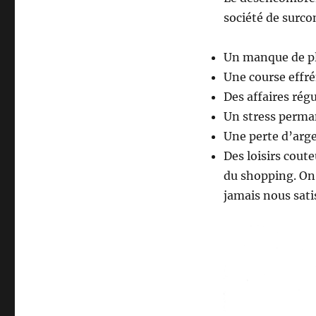
société de surco
Un manque de p
Une course effré
Des affaires rég
Un stress perm
Une perte d’arg
Des loisirs cout
du shopping. On 
jamais nous sati