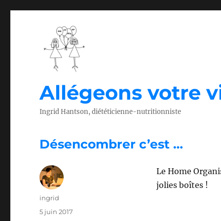
Allégeons votre vi
Ingrid Hantson, diététicienne-nutritionniste
Désencombrer c’est …
Le Home Organisi
jolies boîtes !
Auteur
ingrid
Publié
5 juin 2017