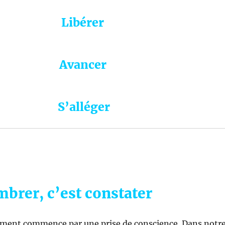
Libérer
Avancer
S’alléger
brer, c’est constater
ent commence par une prise de conscience. Dans notr