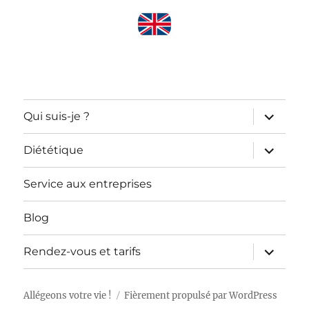
ouvrir
Qui suis-je ?
le
sous-
menu
ouvrir
Diététique
le
sous-
menu
Service aux entreprises
Blog
ouvrir
Rendez-vous et tarifs
le
sous-
menu
Allégeons votre vie !
Fièrement propulsé par WordPress