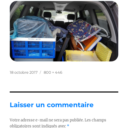
Publié
Taille
18 octobre 2017
800 × 446
le
réelle
Laisser un commentaire
Votre adresse e-mail ne sera pas publiée.
Les champs
obligatoires sont indiqués avec
*