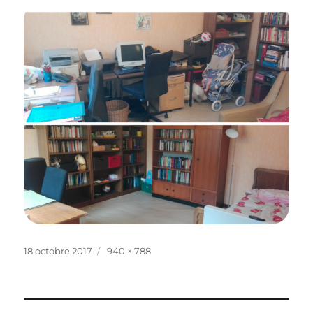
Publié
Taille
18 octobre 2017
940 × 788
le
réelle