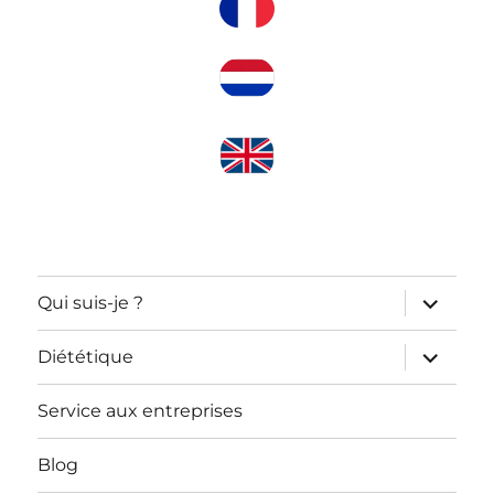
ouvrir
Qui suis-je ?
le
sous-
menu
ouvrir
Diététique
le
sous-
menu
Service aux entreprises
Blog