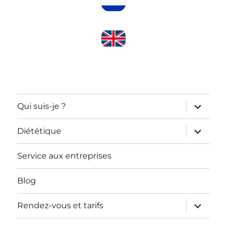
ouvrir
Qui suis-je ?
le
sous-
menu
ouvrir
Diététique
le
sous-
menu
Service aux entreprises
Blog
ouvrir
Rendez-vous et tarifs
le
sous-