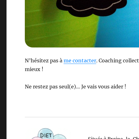
N’hésitez pas à
me contacter
. Coaching collec
mieux !
Ne restez pas seul(e)… Je vais vous aider !
Située à Braine-le-C