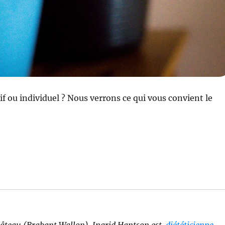
tif ou individuel ? Nous verrons ce qui vous convient le
hâteau (Brabant Wallon), Ingrid Hantson est
diététicienne-