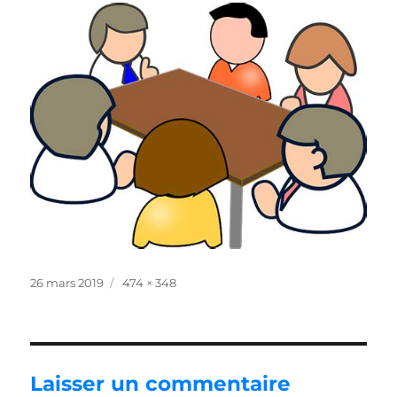
Publié
Taille
26 mars 2019
474 × 348
le
réelle
Laisser un commentaire