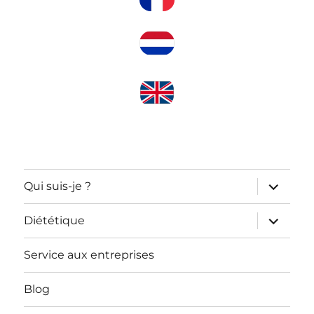
ouvrir
Qui suis-je ?
le
sous-
menu
ouvrir
Diététique
le
sous-
menu
Service aux entreprises
Blog