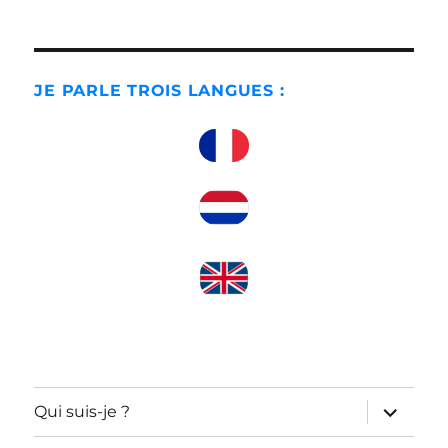
JE PARLE TROIS LANGUES :
ouvrir
Qui suis-je ?
le
sous-