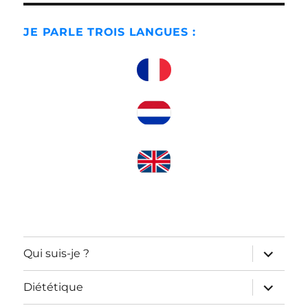
JE PARLE TROIS LANGUES :
ouvrir
Qui suis-je ?
le
sous-
menu
ouvrir
Diététique
le
sous-