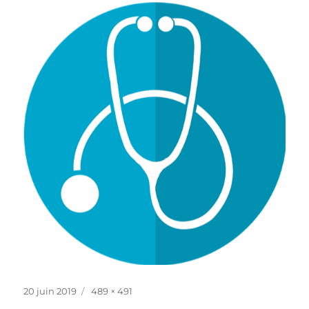
Publié
Taille
20 juin 2019
489 × 491
le
réelle