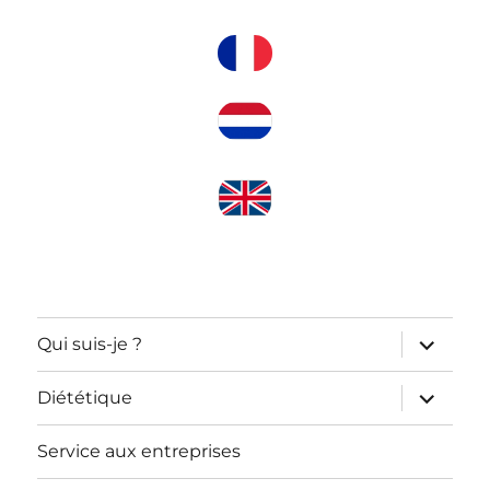
ouvrir
Qui suis-je ?
le
sous-
menu
ouvrir
Diététique
le
sous-
menu
Service aux entreprises