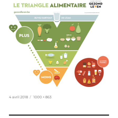
Publié
Taille
4 avril 2018
1000 × 863
le
réelle