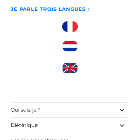
JE PARLE TROIS LANGUES :
ouvrir
Qui suis-je ?
le
sous-
menu
ouvrir
Diététique
le
sous-
menu