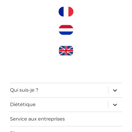
ouvrir
Qui suis-je ?
le
sous-
menu
ouvrir
Diététique
le
sous-
menu
Service aux entreprises