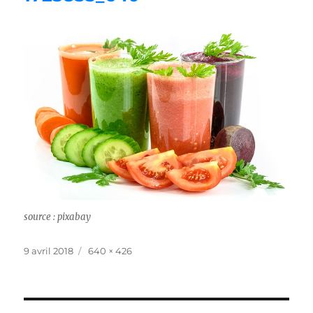
source : pixabay
Publié
Taille
9 avril 2018
640 × 426
le
réelle