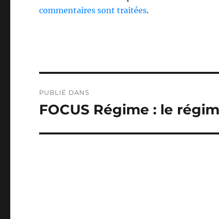
commentaires sont traitées
.
Navigation
PUBLIÉ DANS
de
FOCUS Régime : le rég
l’article