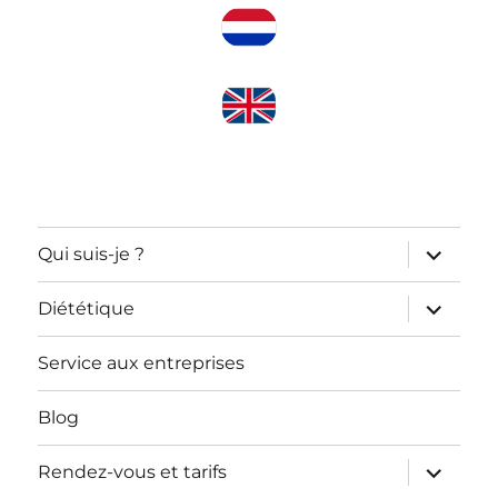
ouvrir
Qui suis-je ?
le
sous-
menu
ouvrir
Diététique
le
sous-
menu
Service aux entreprises
Blog
ouvrir
Rendez-vous et tarifs
le