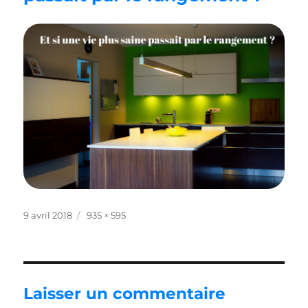
Publié
Taille
9 avril 2018
935 × 595
le
réelle
Laisser un commentaire