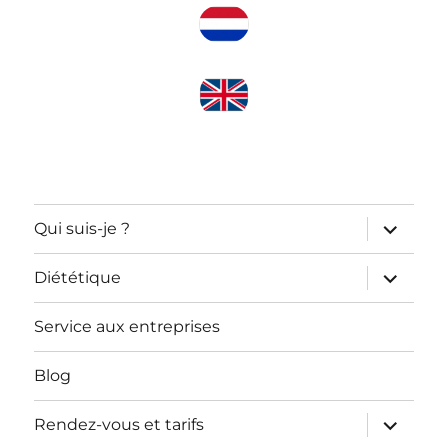
ouvrir
Qui suis-je ?
le
sous-
menu
ouvrir
Diététique
le
sous-
menu
Service aux entreprises
Blog
ouvrir
Rendez-vous et tarifs
le