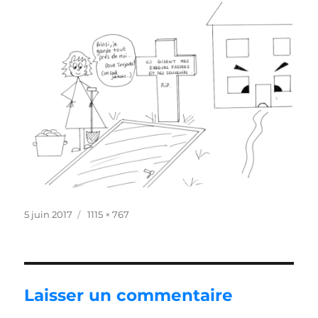
Publié
Taille
5 juin 2017
1115 × 767
le
réelle
Laisser un commentaire