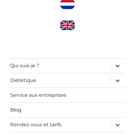
ouvrir
Qui suis-je ?
le
sous-
menu
ouvrir
Diététique
le
sous-
menu
Service aux entreprises
Blog
ouvrir
Rendez-vous et tarifs
le
sous-