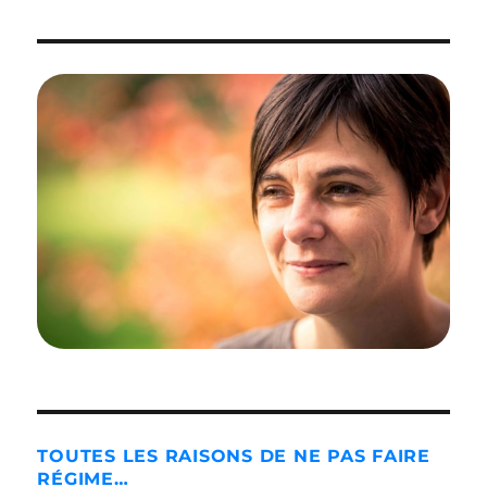
Régime
:
le
régime
LOUP
GAROU
TOUTES LES RAISONS DE NE PAS FAIRE
RÉGIME…