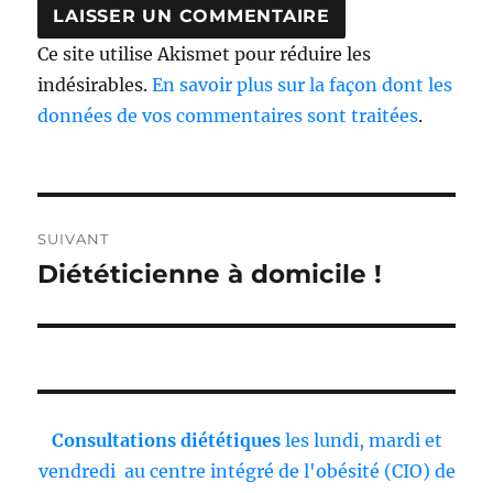
Ce site utilise Akismet pour réduire les
indésirables.
En savoir plus sur la façon dont les
données de vos commentaires sont traitées
.
Navigation
SUIVANT
de
Diététicienne à domicile !
Publication
l’article
suivante :
Consultations diététiques
les lundi, mardi et
vendredi au centre intégré de l'obésité (CIO) de