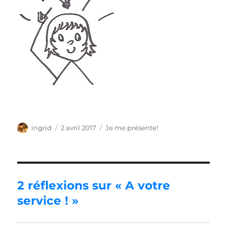
Auteur
Publié
Catégories
ingrid
2 avril 2017
Je me présente!
le
2 réflexions sur « A votre
service ! »