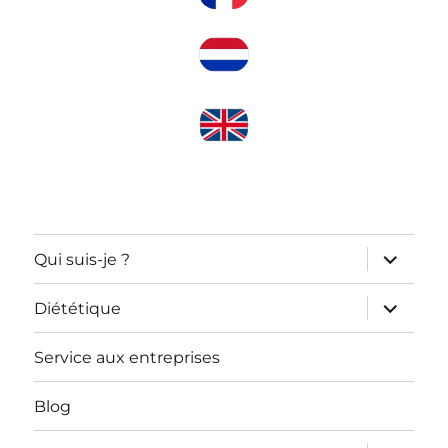
ouvrir
Qui suis-je ?
le
sous-
menu
ouvrir
Diététique
le
sous-
menu
Service aux entreprises
Blog