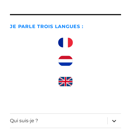
JE PARLE TROIS LANGUES :
ouvrir
Qui suis-je ?
le
sous-