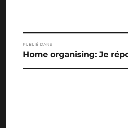
Navigation
PUBLIÉ DANS
de
Home organising: Je répo
l’article