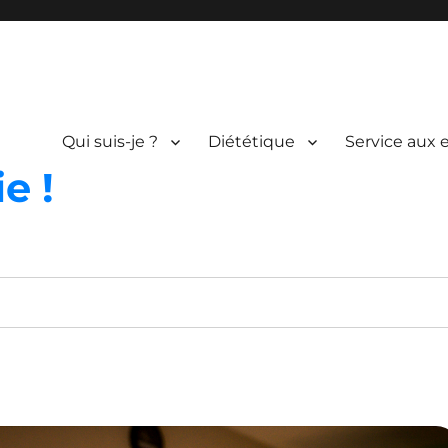
Qui suis-je ?
Diététique
Service aux 
e !