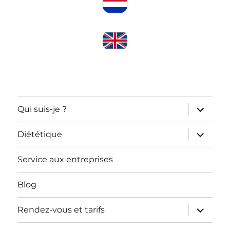
ouvrir
Qui suis-je ?
le
sous-
menu
ouvrir
Diététique
le
sous-
menu
Service aux entreprises
Blog
ouvrir
Rendez-vous et tarifs
le
sous-