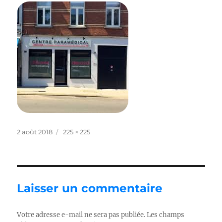
Publié
Taille
2 août 2018
225 × 225
le
réelle
Laisser un commentaire
Votre adresse e-mail ne sera pas publiée.
Les champs