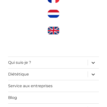
ouvrir
Qui suis-je ?
le
sous-
menu
ouvrir
Diététique
le
sous-
menu
Service aux entreprises
Blog