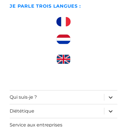
JE PARLE TROIS LANGUES :
ouvrir
Qui suis-je ?
le
sous-
menu
ouvrir
Diététique
le
sous-
menu
Service aux entreprises