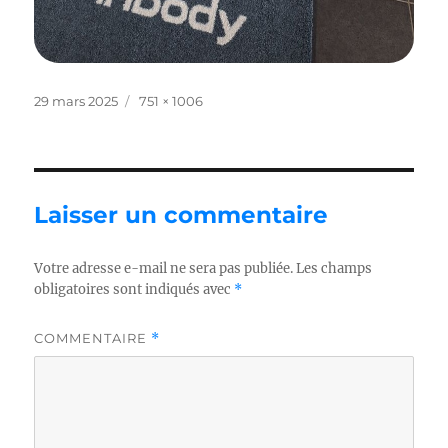
Publié
Taille
29 mars 2025
751 × 1006
le
réelle
Laisser un commentaire
Votre adresse e-mail ne sera pas publiée.
Les champs
obligatoires sont indiqués avec
*
COMMENTAIRE
*