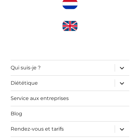
ouvrir
Qui suis-je ?
le
sous-
menu
ouvrir
Diététique
le
sous-
menu
Service aux entreprises
Blog
ouvrir
Rendez-vous et tarifs
le
sous-