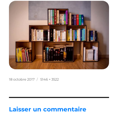
Publié
Taille
18 octobre 2017
5146 × 3522
le
réelle
Laisser un commentaire