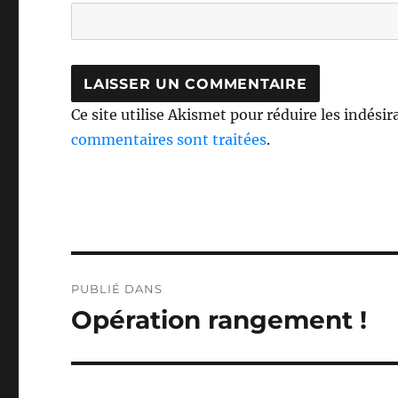
Ce site utilise Akismet pour réduire les indésir
commentaires sont traitées
.
Navigation
PUBLIÉ DANS
de
Opération rangement !
l’article