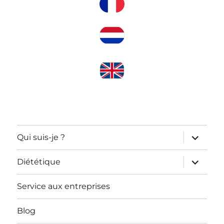
ouvrir
Qui suis-je ?
le
sous-
menu
ouvrir
Diététique
le
sous-
menu
Service aux entreprises
Blog