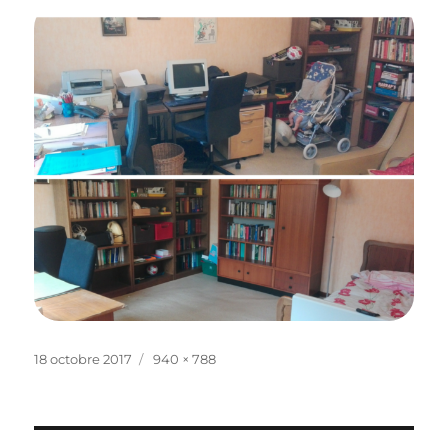
Publié
Taille
18 octobre 2017
940 × 788
le
réelle