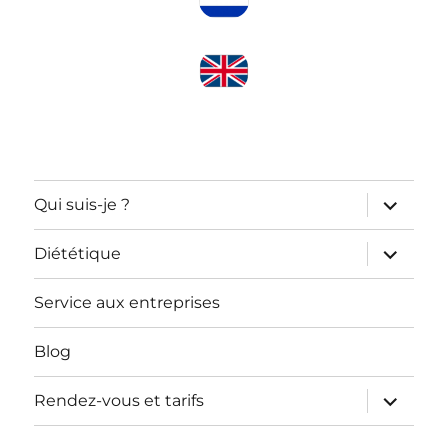
ouvrir
Qui suis-je ?
le
sous-
menu
ouvrir
Diététique
le
sous-
menu
Service aux entreprises
Blog
ouvrir
Rendez-vous et tarifs
le
sous-
menu