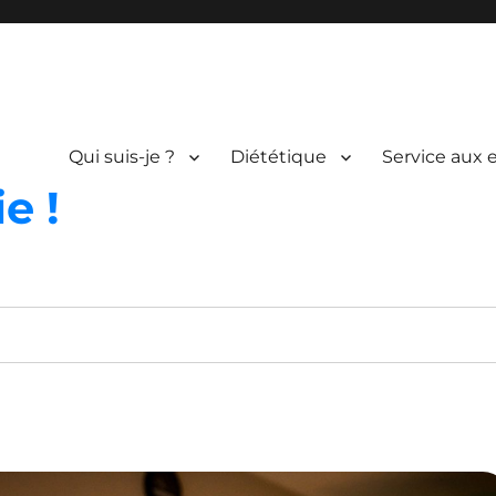
Qui suis-je ?
Diététique
Service aux 
e !