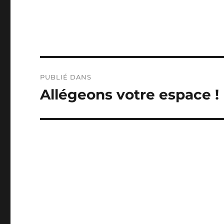
Navigation
PUBLIÉ DANS
de
Allégeons votre espace !
l’article