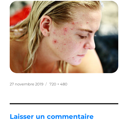
Publié
Taille
27 novembre 2019
720 × 480
le
réelle
Laisser un commentaire