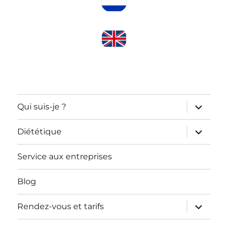
ouvrir
Qui suis-je ?
le
sous-
menu
ouvrir
Diététique
le
sous-
menu
Service aux entreprises
Blog
ouvrir
Rendez-vous et tarifs
le
sous-