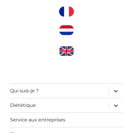
ouvrir
Qui suis-je ?
le
sous-
menu
ouvrir
Diététique
le
sous-
menu
Service aux entreprises