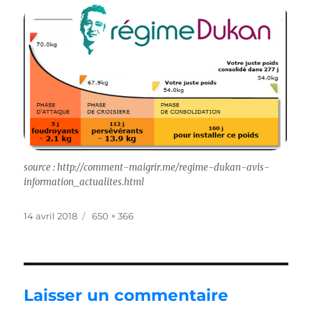
source : http://comment-maigrir.me/regime-dukan-avis-
information_actualites.html
Publié
Taille
14 avril 2018
650 × 366
le
réelle
Laisser un commentaire