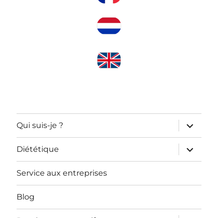
ouvrir
Qui suis-je ?
le
sous-
menu
ouvrir
Diététique
le
sous-
menu
Service aux entreprises
Blog