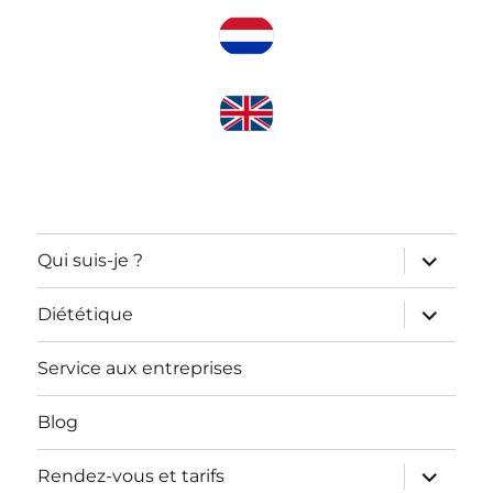
ouvrir
Qui suis-je ?
le
sous-
menu
ouvrir
Diététique
le
sous-
menu
Service aux entreprises
Blog
ouvrir
Rendez-vous et tarifs
le