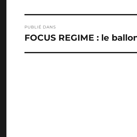
Navigation
PUBLIÉ DANS
de
FOCUS REGIME : le ballon
l’article