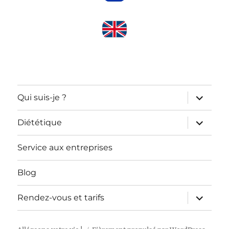
ouvrir
Qui suis-je ?
le
sous-
menu
ouvrir
Diététique
le
sous-
menu
Service aux entreprises
Blog
ouvrir
Rendez-vous et tarifs
le
sous-
menu