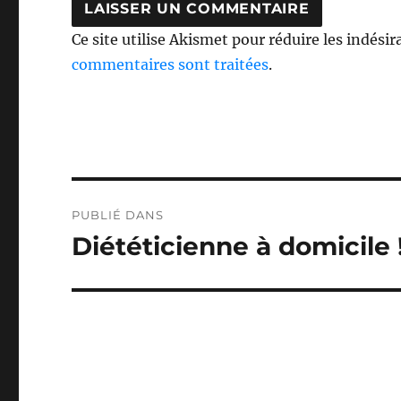
Ce site utilise Akismet pour réduire les indésir
commentaires sont traitées
.
Navigation
PUBLIÉ DANS
de
Diététicienne à domicile 
l’article