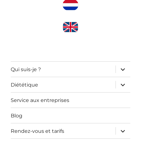
ouvrir
Qui suis-je ?
le
sous-
menu
ouvrir
Diététique
le
sous-
menu
Service aux entreprises
Blog
ouvrir
Rendez-vous et tarifs
le
sous-